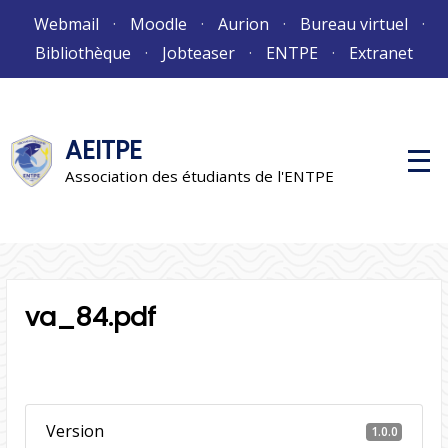
Aller
Webmail
Moodle
Aurion
Bureau virtuel
au
Bibliothèque
Jobteaser
ENTPE
Extranet
contenu
AEITPE
M
e
Association des étudiants de l'ENTPE
n
u
p
r
i
n
c
i
va_84.pdf
p
a
l
Version
1.0.0