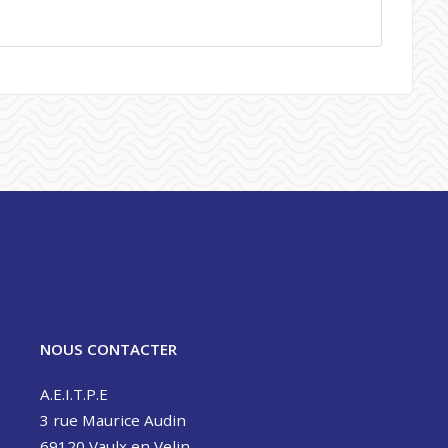
NOUS CONTACTER
A.E.I.T.P.E
3 rue Maurice Audin
69120 Vaulx en Velin