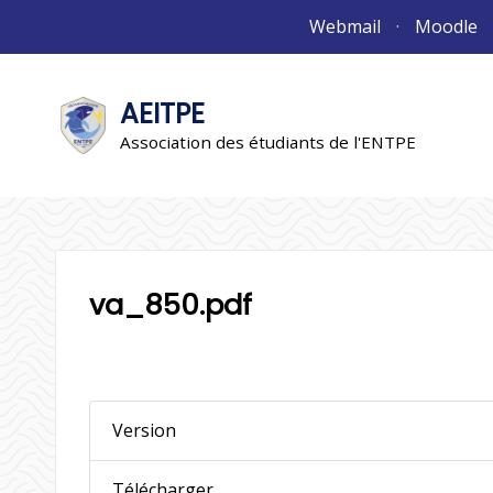
Aller
Webmail
Moodle
au
contenu
AEITPE
"L'association"
L'association
Association des étudiants de l'ENTPE
va_850.pdf
Version
Télécharger