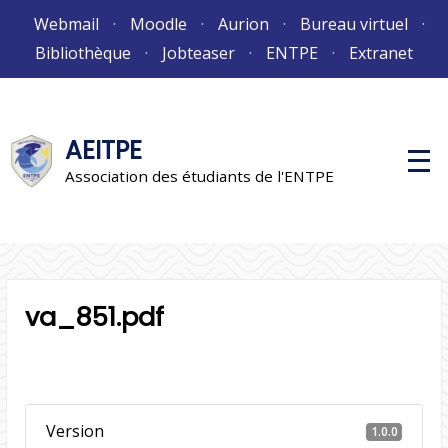
Aller
Webmail
Moodle
Aurion
Bureau virtuel
au
Bibliothèque
Jobteaser
ENTPE
Extranet
contenu
AEITPE
M
e
Association des étudiants de l'ENTPE
n
u
p
r
i
n
c
i
va_851.pdf
p
a
l
Version
1.0.0