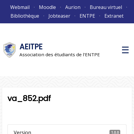
Aller
Webmail
Moodle
Aurion
Bureau virtuel
au
Bibliothèque
Jobteaser
ENTPE
Extranet
contenu
AEITPE
M
e
Association des étudiants de l'ENTPE
n
u
p
r
i
n
c
i
va_852.pdf
p
a
l
Version
1.0.0