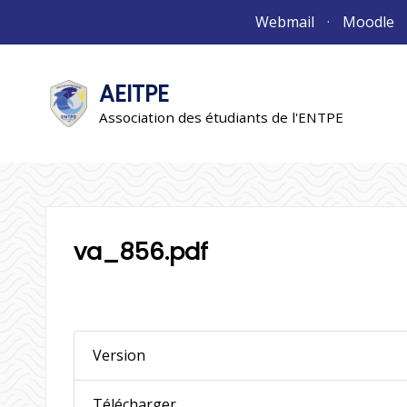
Aller
Webmail
Moodle
au
contenu
AEITPE
"L'association"
L'association
Association des étudiants de l'ENTPE
va_856.pdf
Version
Télécharger