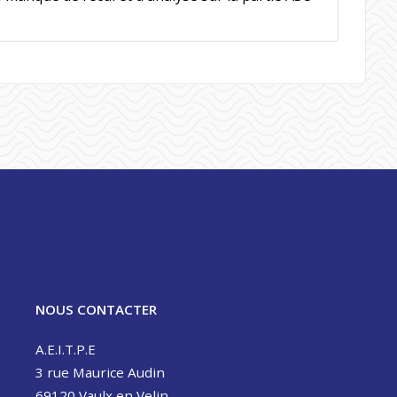
NOUS CONTACTER
A.E.I.T.P.E
3 rue Maurice Audin
69120 Vaulx en Velin