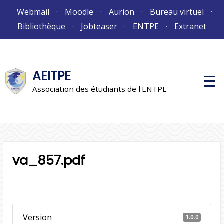
Aller
Webmail
Moodle
Aurion
Bureau virtuel
au
Bibliothèque
Jobteaser
ENTPE
Extranet
contenu
AEITPE
M
e
Association des étudiants de l'ENTPE
n
u
p
r
i
n
c
i
va_857.pdf
p
a
l
Version
1.0.0