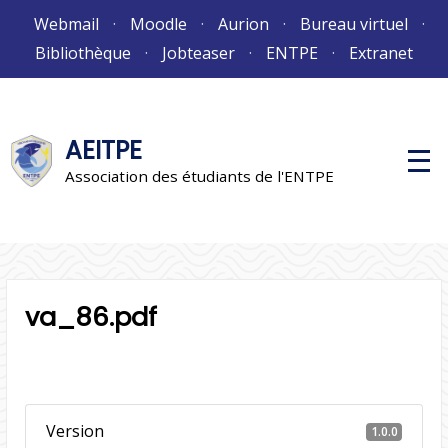
Aller
Webmail
Moodle
Aurion
Bureau virtuel
au
Bibliothèque
Jobteaser
ENTPE
Extranet
contenu
AEITPE
M
e
Association des étudiants de l'ENTPE
n
u
p
r
i
n
c
i
va_86.pdf
p
a
l
Version
1.0.0