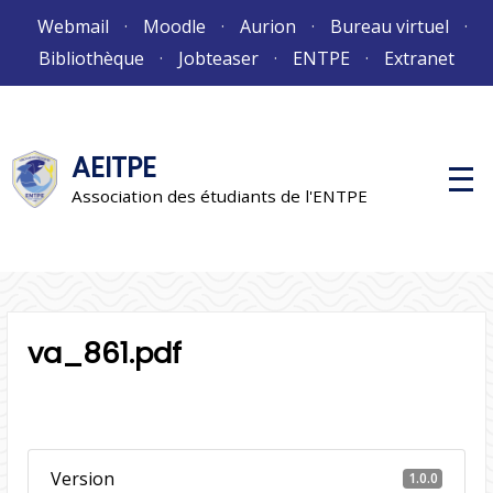
Aller
Webmail
Moodle
Aurion
Bureau virtuel
au
Bibliothèque
Jobteaser
ENTPE
Extranet
contenu
AEITPE
M
e
Association des étudiants de l'ENTPE
n
u
p
r
i
n
c
i
va_861.pdf
p
a
l
Version
1.0.0