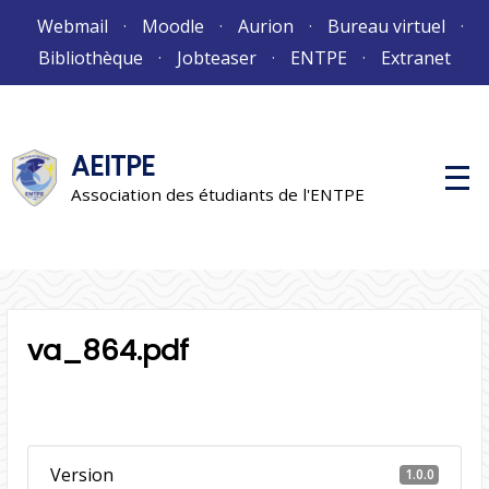
Aller
Webmail
Moodle
Aurion
Bureau virtuel
au
Bibliothèque
Jobteaser
ENTPE
Extranet
contenu
AEITPE
M
e
Association des étudiants de l'ENTPE
n
u
p
r
i
n
c
i
va_864.pdf
p
a
l
Version
1.0.0