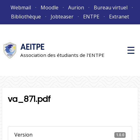
Aller
Webmail
Moodle
Aurion
Bureau virtuel
au
Bibliothèque
Jobteaser
ENTPE
Extranet
contenu
AEITPE
M
e
Association des étudiants de l'ENTPE
n
u
p
r
i
n
c
i
va_871.pdf
p
a
l
Version
1.0.0