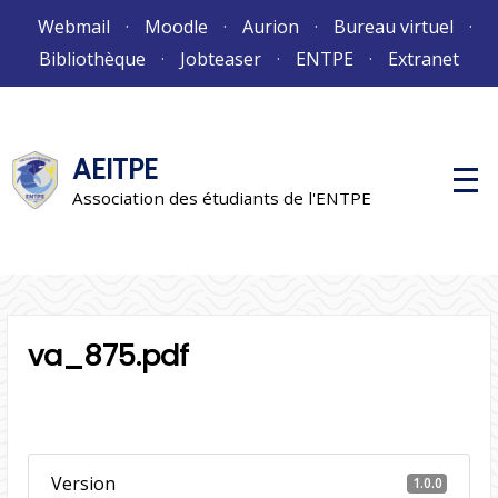
Aller
Webmail
Moodle
Aurion
Bureau virtuel
au
Bibliothèque
Jobteaser
ENTPE
Extranet
contenu
AEITPE
M
e
Association des étudiants de l'ENTPE
n
u
p
r
i
n
c
i
va_875.pdf
p
a
l
Version
1.0.0