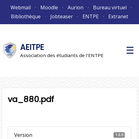
Aller
Webmail
Moodle
Aurion
Bureau virtuel
au
Bibliothèque
Jobteaser
ENTPE
Extranet
contenu
AEITPE
M
e
Association des étudiants de l'ENTPE
n
u
p
r
i
n
c
i
va_880.pdf
p
a
l
Version
1.0.0