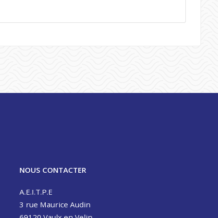
NOUS CONTACTER
A.E.I.T.P.E
3 rue Maurice Audin
69120 Vaulx en Velin