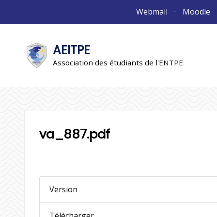
Aller
Webmail
Moodle
au
contenu
AEITPE
"L'association"
L'association
Association des étudiants de l'ENTPE
va_887.pdf
Version
Télécharger