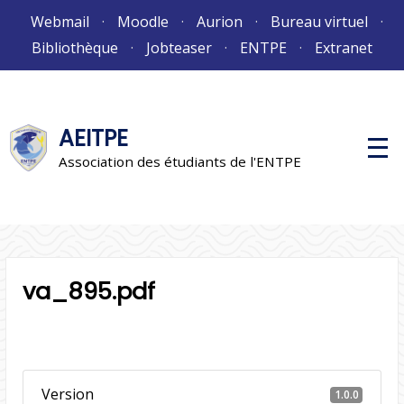
Aller
Webmail
Moodle
Aurion
Bureau virtuel
au
Bibliothèque
Jobteaser
ENTPE
Extranet
contenu
AEITPE
M
e
Association des étudiants de l'ENTPE
n
u
p
r
i
n
c
i
va_895.pdf
p
a
l
Version
1.0.0