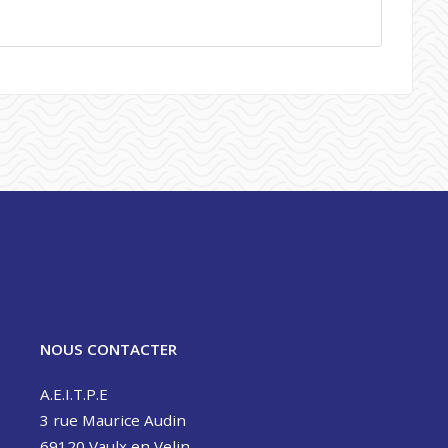
NOUS CONTACTER
A.E.I.T.P.E
3 rue Maurice Audin
69120 Vaulx en Velin