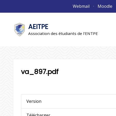
Aller
Webmail
Moodle
au
contenu
AEITPE
"L'association"
L'association
Association des étudiants de l'ENTPE
va_897.pdf
Version
Télécharger