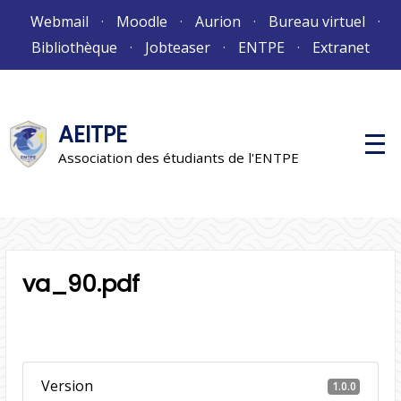
Aller
Webmail
Moodle
Aurion
Bureau virtuel
au
Bibliothèque
Jobteaser
ENTPE
Extranet
contenu
AEITPE
M
e
Association des étudiants de l'ENTPE
n
u
p
r
i
n
c
i
va_90.pdf
p
a
l
Version
1.0.0