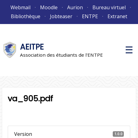
Aller
Webmail
Moodle
Aurion
Bureau virtuel
au
Bibliothèque
Jobteaser
ENTPE
Extranet
contenu
AEITPE
M
e
Association des étudiants de l'ENTPE
n
u
p
r
i
n
c
i
va_905.pdf
p
a
l
Version
1.0.0