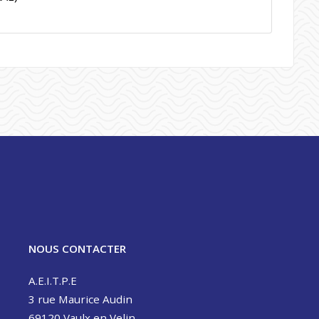
NOUS CONTACTER
A.E.I.T.P.E
3 rue Maurice Audin
69120 Vaulx en Velin