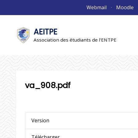
Aller
Webmail
Moodle
au
contenu
AEITPE
"L'association"
L'association
Association des étudiants de l'ENTPE
va_908.pdf
Version
Télécharger