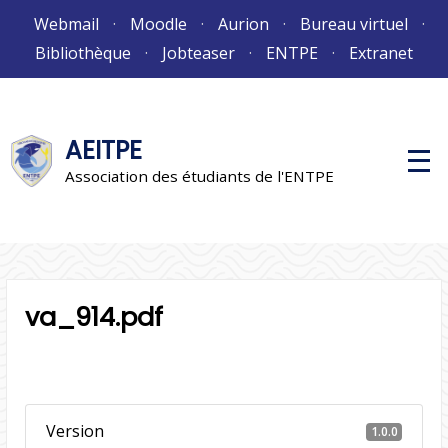
Aller
Webmail
Moodle
Aurion
Bureau virtuel
au
Bibliothèque
Jobteaser
ENTPE
Extranet
contenu
AEITPE
M
e
Association des étudiants de l'ENTPE
n
u
p
r
i
n
c
i
va_914.pdf
p
a
l
Version
1.0.0