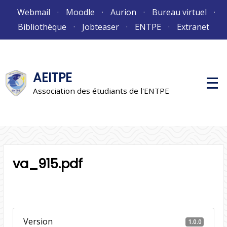
Aller
Webmail
Moodle
Aurion
Bureau virtuel
au
Bibliothèque
Jobteaser
ENTPE
Extranet
contenu
AEITPE
M
e
Association des étudiants de l'ENTPE
n
u
p
r
i
n
c
i
va_915.pdf
p
a
l
Version
1.0.0