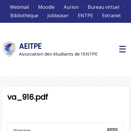
Aller
Webmail
Moodle
Aurion
Bureau virtuel
au
Bibliothèque
Jobteaser
ENTPE
Extranet
contenu
AEITPE
M
e
Association des étudiants de l'ENTPE
n
u
p
r
i
n
c
i
p
va_916.pdf
a
l
Version
1.0.0