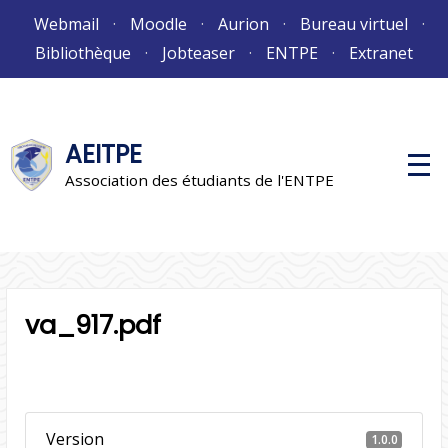
Aller
Webmail
Moodle
Aurion
Bureau virtuel
au
Bibliothèque
Jobteaser
ENTPE
Extranet
contenu
AEITPE
M
e
Association des étudiants de l'ENTPE
n
u
p
r
i
n
c
i
va_917.pdf
p
a
l
Version
1.0.0