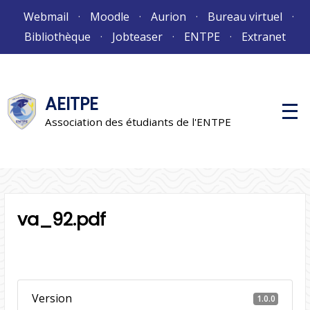
Aller
Webmail
Moodle
Aurion
Bureau virtuel
au
Bibliothèque
Jobteaser
ENTPE
Extranet
contenu
AEITPE
M
e
Association des étudiants de l'ENTPE
n
u
p
r
i
n
c
i
va_92.pdf
p
a
l
Version
1.0.0