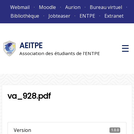
Aller
Webmail
Moodle
Aurion
Bureau virtuel
au
Bibliothèque
Jobteaser
ENTPE
Extranet
contenu
AEITPE
M
e
Association des étudiants de l'ENTPE
n
u
p
r
i
n
c
i
va_928.pdf
p
a
l
Version
1.0.0