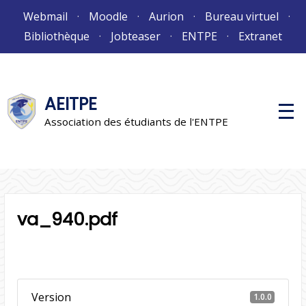
Aller
Webmail
Moodle
Aurion
Bureau virtuel
au
Bibliothèque
Jobteaser
ENTPE
Extranet
contenu
AEITPE
M
e
Association des étudiants de l'ENTPE
n
u
p
r
i
n
c
i
va_940.pdf
p
a
l
Version
1.0.0