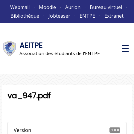
Aller
Webmail
Moodle
Aurion
Bureau virtuel
au
Bibliothèque
Jobteaser
ENTPE
Extranet
contenu
AEITPE
M
e
Association des étudiants de l'ENTPE
n
u
p
r
i
n
c
i
va_947.pdf
p
a
l
Version
1.0.0