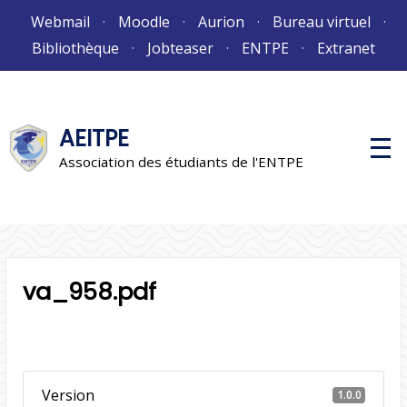
Aller
Webmail
Moodle
Aurion
Bureau virtuel
au
Bibliothèque
Jobteaser
ENTPE
Extranet
contenu
AEITPE
M
e
Association des étudiants de l'ENTPE
n
u
p
r
i
n
c
i
va_958.pdf
p
a
l
Version
1.0.0