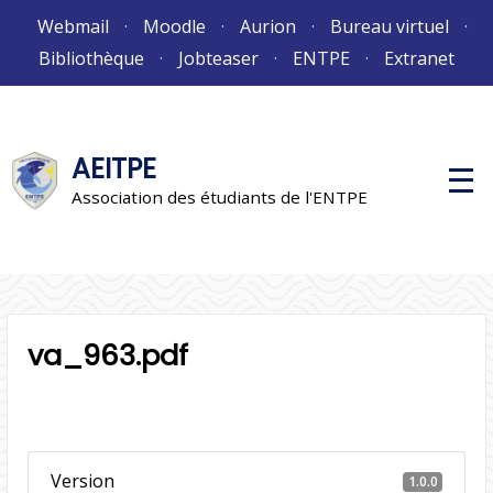
Aller
Webmail
Moodle
Aurion
Bureau virtuel
au
Bibliothèque
Jobteaser
ENTPE
Extranet
contenu
AEITPE
M
e
Association des étudiants de l'ENTPE
n
u
p
r
i
n
c
i
va_963.pdf
p
a
l
Version
1.0.0