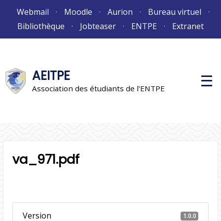
Aller
Webmail
Moodle
Aurion
Bureau virtuel
au
Bibliothèque
Jobteaser
ENTPE
Extranet
contenu
AEITPE
M
e
Association des étudiants de l'ENTPE
n
u
p
r
i
n
c
i
va_971.pdf
p
a
l
Version
1.0.0