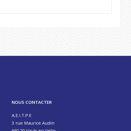
NOUS CONTACTER
A.E.I.T.P.E
3 rue Maurice Audin
69120 Vaulx en Velin