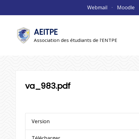
Aller
Webmail
Moodle
au
contenu
AEITPE
"L'association"
L'association
Association des étudiants de l'ENTPE
va_983.pdf
Version
Télécharger