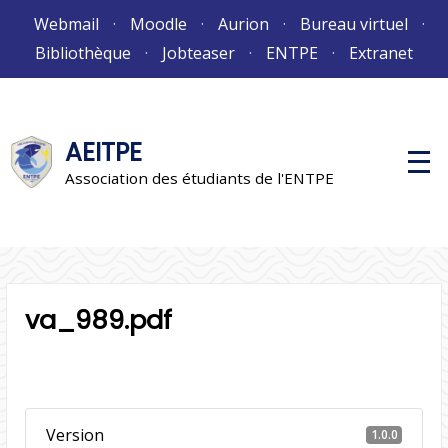
Aller
Webmail
Moodle
Aurion
Bureau virtuel
au
Bibliothèque
Jobteaser
ENTPE
Extranet
contenu
AEITPE
M
e
Association des étudiants de l'ENTPE
n
u
p
r
i
n
c
i
va_989.pdf
p
a
l
Version
1.0.0