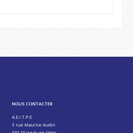
NOUS CONTACTER
A.E.I.T.P.E
3 rue Maurice Audin
69120 Vaulx en Velin