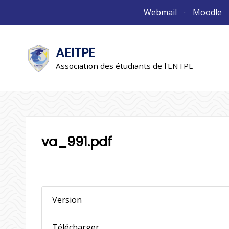
Aller
Webmail
Moodle
au
contenu
AEITPE
"L'association"
L'association
Association des étudiants de l'ENTPE
va_991.pdf
Version
Télécharger