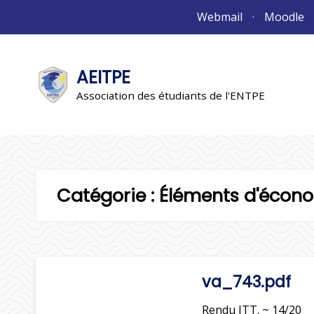
Aller
Webmail
Moodle
au
contenu
AEITPE
"L'association"
L'association
Association des étudiants de l'ENTPE
Catégorie :
Éléments d'écono
va_743.pdf
Rendu ITT. ~ 14/20