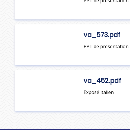
PPT de présentation 
va_573.pdf
PPT de présentation p
va_452.pdf
Exposé italien