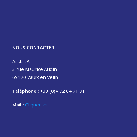
NOUS CONTACTER
A.E.I.T.P.E
3 rue Maurice Audin
69120 Vaulx en Velin
Téléphone :
+33 (0)4 72 04 71 91
Mail :
Cliquer ici