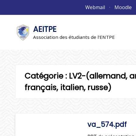
Aller
Webmail
Moodle
au
contenu
AEITPE
"L'association"
L'association
Association des étudiants de l'ENTPE
Catégorie :
LV2-(allemand, ar
français, italien, russe)
va_574.pdf