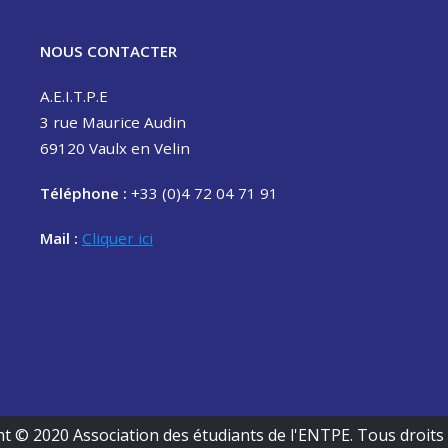
NOUS CONTACTER
A.E.I.T.P.E
3 rue Maurice Audin
69120 Vaulx en Velin
Téléphone :
+33 (0)4 72 04 71 91
Mail :
Cliquer ici
t © 2020 Association des étudiants de l'ENTPE. Tous droits