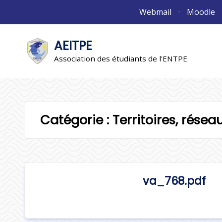
Aller
Webmail
Moodle
au
contenu
AEITPE
"L'association"
L'association
Association des étudiants de l'ENTPE
Catégorie :
Territoires, résea
va_768.pdf