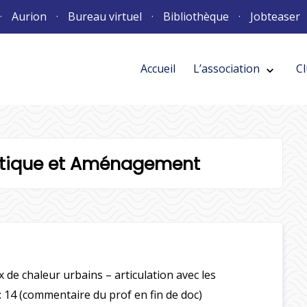
D
u
o
s
e
-
B
n
Aurion
Bureau virtuel
Bibliothèque
Jobteaser
u
s
m
s
u
e
o
e
u
-
m
n
s
l
o
s
e
-
e
r
u
s
m
s
e
l
o
e
Accueil
L’association
C
"Clubs"
utiles"
Clubs
utiles
"Liens"
Voir
le
sous-menu
Cacher
le
sous-menu
Liens
u
-
h
r
s
l
o
s
c
i
e
r
u
s
o
a
e
l
o
e
V
C
h
r
s
l
c
i
e
r
o
a
e
l
V
C
h
r
c
i
gétique et Aménagement
o
a
V
C
 de chaleur urbains – articulation avec les
 14 (commentaire du prof en fin de doc)