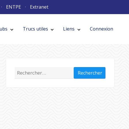
m
n
o
s
ENTPE
Extranet
e
-
u
s
m
s
o
e
u
-
s
l
o
s
e
r
u
s
e
l
lubs
Trucs utiles
Liens
Connexion
Voir
le
sous-menu
Cacher
le
sous-menu
Voir
le
sous-menu
Trucs
Cacher
le
sous-menu
"Trucs
Voir
le
sous-menu
Cacher
le
sous-menu
o
e
h
r
s
l
c
i
e
r
o
a
e
l
V
C
h
r
c
i
o
a
V
C
Rechercher :