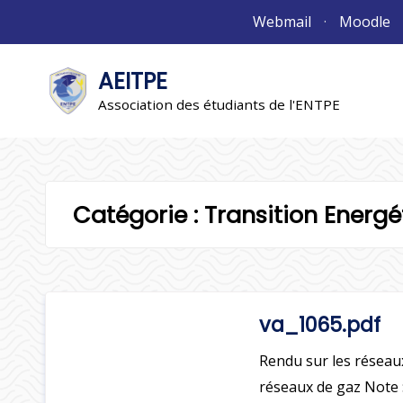
Aller
Webmail
Moodle
au
contenu
AEITPE
"L'association"
L'association
Association des étudiants de l'ENTPE
Catégorie :
Transition Ener
va_1065.pdf
Rendu sur les réseaux
réseaux de gaz Note :