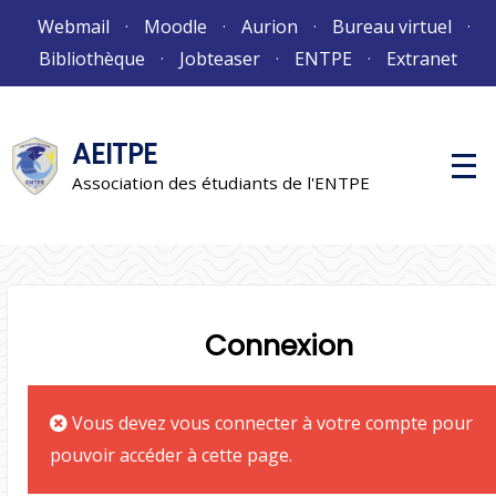
Aller
Webmail
Moodle
Aurion
Bureau virtuel
au
Bibliothèque
Jobteaser
ENTPE
Extranet
contenu
AEITPE
M
e
Association des étudiants de l'ENTPE
n
u
p
r
i
n
c
i
Connexion
p
a
l
Vous devez vous connecter à votre compte pour
pouvoir accéder à cette page.