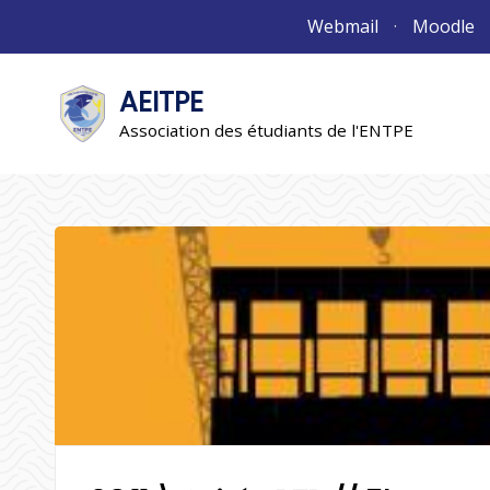
Aller
Webmail
Moodle
au
contenu
AEITPE
"L'association"
L'association
Association des étudiants de l'ENTPE