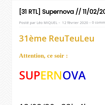
[31 RTL] Supernova // 11/02/
–
–
0 comm
Posté par Léo MIQUEL
12 février 2020
31ème ReuTeuLeu
Attention, ce soir :
SUP
ERN
OVA