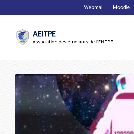
Aller
Webmail
Moodle
au
contenu
AEITPE
"L'association"
L'association
Association des étudiants de l'ENTPE