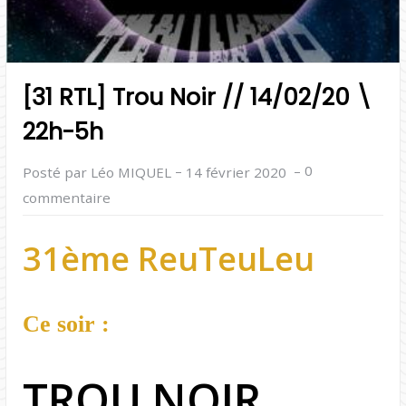
[31 RTL] Trou Noir // 14/02/20 \
22h-5h
–
–
0
Posté par Léo MIQUEL
14 février 2020
commentaire
31ème ReuTeuLeu
Ce soir :
TROU NOIR