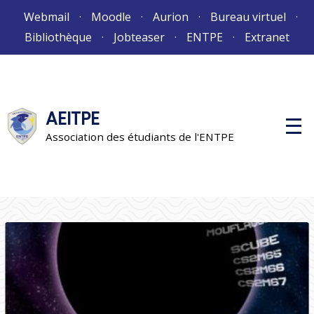
Aller
Webmail
Moodle
Aurion
Bureau virtuel
au
Bibliothèque
Jobteaser
ENTPE
Extranet
contenu
AEITPE
M
e
Association des étudiants de l'ENTPE
n
u
p
r
i
n
c
i
p
a
l