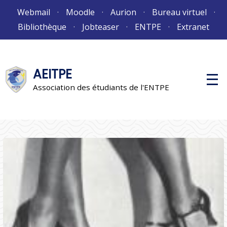
Aller
Webmail
Moodle
Aurion
Bureau virtuel
au
Bibliothèque
Jobteaser
ENTPE
Extranet
contenu
AEITPE
M
e
Association des étudiants de l'ENTPE
n
u
p
r
i
n
c
i
p
a
l