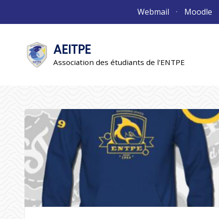
Aller
Webmail
Moodle
au
contenu
AEITPE
"L'association"
L'association
Association des étudiants de l'ENTPE