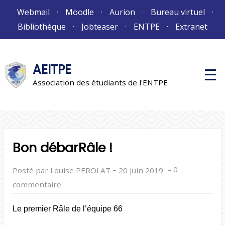
Aller
Webmail
Moodle
Aurion
Bureau virtuel
au
Bibliothèque
Jobteaser
ENTPE
Extranet
contenu
AEITPE
M
e
Association des étudiants de l'ENTPE
n
u
p
r
i
n
c
Bon débarRâle !
i
p
a
l
–
–
0
Posté par Louise PEROLAT
20 juin 2019
commentaire
Le premier Râle de l’équipe 66