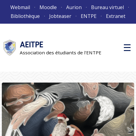
Aller
Webmail
Moodle
Aurion
Bureau virtuel
au
Bibliothèque
Jobteaser
ENTPE
Extranet
contenu
AEITPE
M
e
Association des étudiants de l'ENTPE
n
u
p
r
i
n
c
i
p
a
l