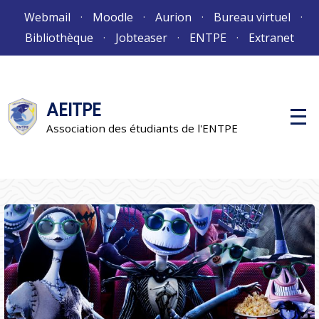
Aller
Webmail
Moodle
Aurion
Bureau virtuel
au
Bibliothèque
Jobteaser
ENTPE
Extranet
contenu
AEITPE
M
e
Association des étudiants de l'ENTPE
n
u
p
r
i
n
c
i
p
a
l