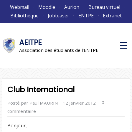
Aller
Webmail
Moodle
Aurion
Bureau virtuel
au
Bibliothèque
Jobteaser
ENTPE
Extranet
contenu
AEITPE
M
e
Association des étudiants de l'ENTPE
n
u
p
r
i
n
c
i
Club International
p
a
l
–
–
0
Posté par Paul MAURIN
12 janvier 2012
commentaire
Bonjour,