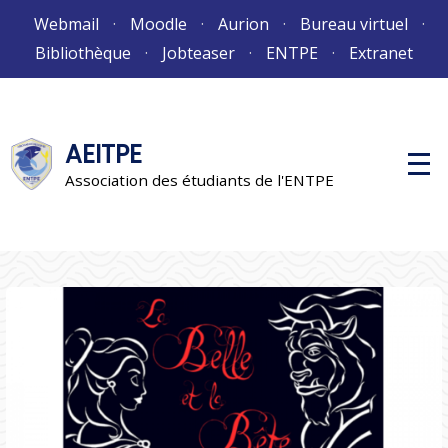
Aller
Webmail
Moodle
Aurion
Bureau virtuel
au
Bibliothèque
Jobteaser
ENTPE
Extranet
contenu
AEITPE
M
e
Association des étudiants de l'ENTPE
n
u
p
r
i
n
c
i
p
a
l