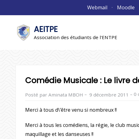
Aller
Webmail
Moodle
au
contenu
AEITPE
"L'association"
L'association
Association des étudiants de l'ENTPE
Comédie Musicale : Le livre de
–
–
0
Posté par Aminata MBOH
9 décembre 2011
Merci à tous d\’être venu si nombreux !!
Merci à tous les comédiens, la régie, le club musi
maquillage et les danseuses !!