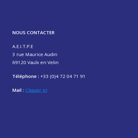
NOUS CONTACTER
A.E.I.T.P.E
3 rue Maurice Audin
69120 Vaulx en Velin
Téléphone :
+33 (0)4 72 04 71 91
Mail :
Cliquer ici