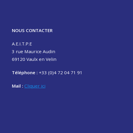
NOUS CONTACTER
A.E.I.T.P.E
3 rue Maurice Audin
69120 Vaulx en Velin
Téléphone :
+33 (0)4 72 04 71 91
Mail :
Cliquer ici