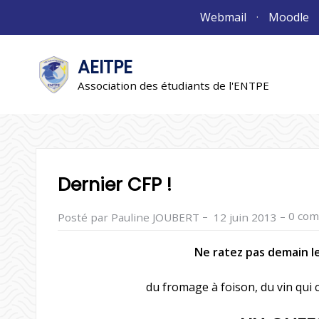
Aller
Webmail
Moodle
au
contenu
AEITPE
"L'association"
L'association
Association des étudiants de l'ENTPE
Dernier CFP !
–
–
0 com
Posté par Pauline JOUBERT
12 juin 2013
Ne ratez pas demain le
du fromage à foison, du vin qui c