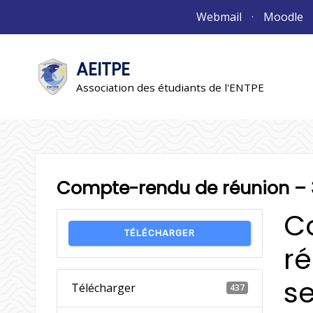
Aller
Webmail
Moodle
au
contenu
AEITPE
"L'association"
L'association
Association des étudiants de l'ENTPE
Compte-rendu de réunion –
C
TÉLÉCHARGER
ré
s
Télécharger
437